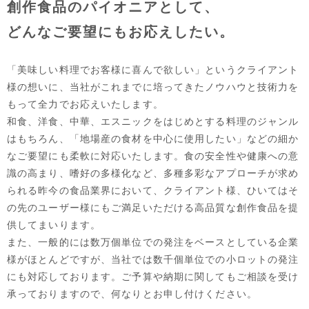
創作食品のパイオニアとして、
どんなご要望にもお応えしたい。
「美味しい料理でお客様に喜んで欲しい」というクライアント
様の想いに、当社がこれまでに培ってきたノウハウと技術力を
もって全力でお応えいたします。
和食、洋食、中華、エスニックをはじめとする料理のジャンル
はもちろん、「地場産の食材を中心に使用したい」などの細か
なご要望にも柔軟に対応いたします。食の安全性や健康への意
識の高まり、嗜好の多様化など、多種多彩なアプローチが求め
られる昨今の食品業界において、クライアント様、ひいてはそ
の先のユーザー様にもご満足いただける高品質な創作食品を提
供してまいります。
また、一般的には数万個単位での発注をベースとしている企業
様がほとんどですが、当社では数千個単位での小ロットの発注
にも対応しております。ご予算や納期に関してもご相談を受け
承っておりますので、何なりとお申し付けください。